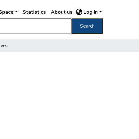
DSpace
Statistics
About us
Log In
Search
A magyar mérnökök szövetsége