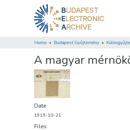
B
UDAPEST
E
LECTRONIC
A
RCHIVE
Home
Budapest Gyűjtemény
Különgyűjt
A magyar mérnökö
Date
1919-10-21
Files