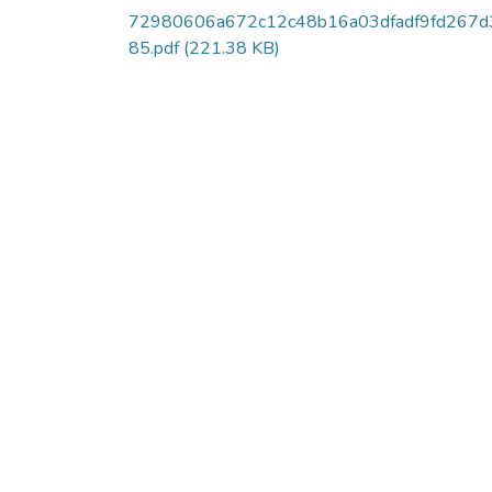
72980606a672c12c48b16a03dfadf9fd267d
85.pdf
(221.38 KB)