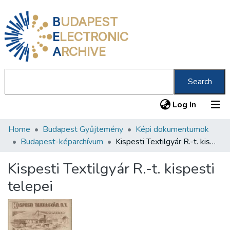
B
UDAPEST
E
LECTRONIC
A
RCHIVE
Search
(current
Log In
Home
Budapest Gyűjtemény
Képi dokumentumok
Communities & Collections
Budapest-képarchívum
Kispesti Textilgyár R.-t. kispesti telepei
All of DSpace
Kispesti Textilgyár R.-t. kispesti
Statistics
telepei
About us