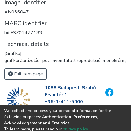
Image identifier
AN036047
MARC identifier
bibFSZ01477183
Technical details
[Grafika]
grafikai ábrázolás :,poz., nyomtatott reprodukció, monokróm ;
Full item page
1088 Budapest, Szabó
Ervin tér 1.
+36-1-411-5000
info@fszek.hu
We collect and process your personal information for the
https://fszek.hu
following purposes:
Authentication, Preferences,
Acknowledgement and Statistics
.
To learn more, please read our
privacy policy
.