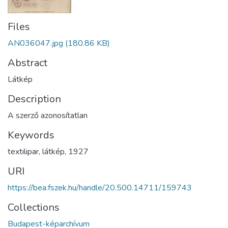
Files
AN036047.jpg
(180.86 KB)
Abstract
Látkép
Description
A szerző azonosítatlan
Keywords
textilipar
,
látkép
,
1927
URI
https://bea.fszek.hu/handle/20.500.14711/159743
Collections
Budapest-képarchívum