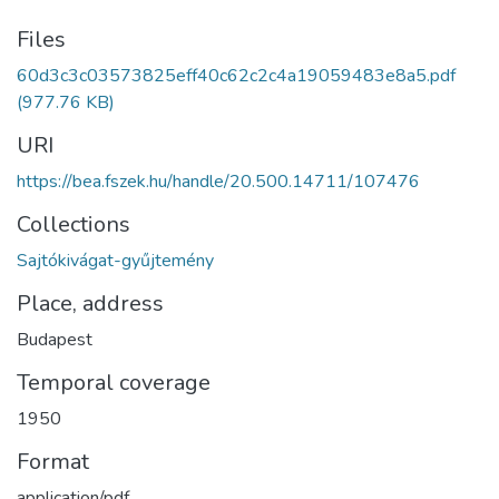
Files
60d3c3c03573825eff40c62c2c4a19059483e8a5.pdf
(977.76 KB)
URI
https://bea.fszek.hu/handle/20.500.14711/107476
Collections
Sajtókivágat-gyűjtemény
Place, address
Budapest
Temporal coverage
1950
Format
application/pdf