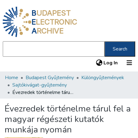
B
UDAPEST
E
LECTRONIC
A
RCHIVE
Search
(current
Log In
Home
Budapest Gyűjtemény
Különgyűjtemények
Communities & Collections
Sajtókivágat-gyűjtemény
All of DSpace
Évezredek történelme tárul fel a magyar régészeti kutatók munkája nyomán
Statistics
Évezredek történelme tárul fel a
About us
magyar régészeti kutatók
munkája nyomán