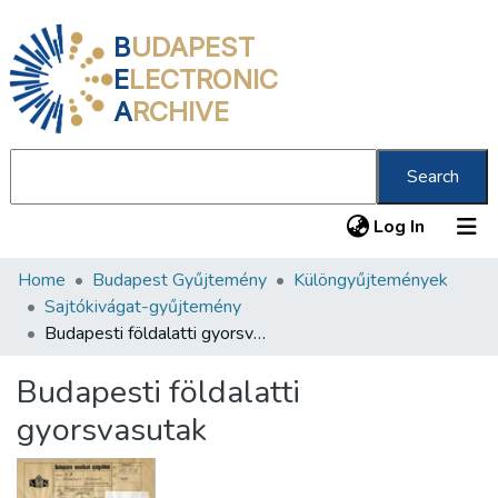
B
UDAPEST
E
LECTRONIC
A
RCHIVE
Search
(current
Log In
Home
Budapest Gyűjtemény
Különgyűjtemények
Communities & Collections
Sajtókivágat-gyűjtemény
All of DSpace
Budapesti földalatti gyorsvasutak
Statistics
Budapesti földalatti
About us
gyorsvasutak