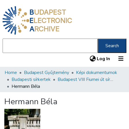
B
UDAPEST
E
LECTRONIC
A
RCHIVE
Search
(current
Log In
Home
Budapest Gyűjtemény
Képi dokumentumok
Communities & Collections
Budapesti sírkertek
Budapest VIII Fiumei út sírkert 3. rész
All of DSpace
Hermann Béla
Statistics
Hermann Béla
About us