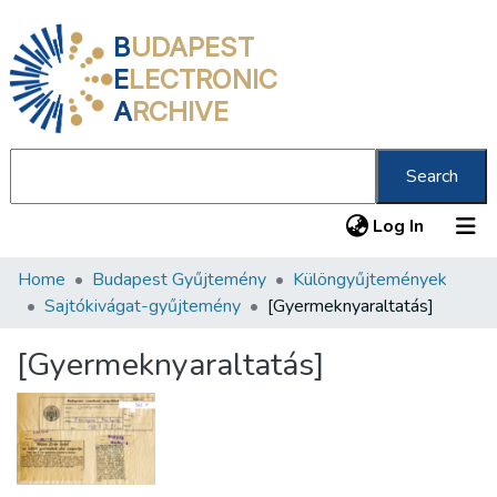
B
UDAPEST
E
LECTRONIC
A
RCHIVE
Search
(current
Log In
Home
Budapest Gyűjtemény
Különgyűjtemények
Communities & Collections
Sajtókivágat-gyűjtemény
[Gyermeknyaraltatás]
All of DSpace
[Gyermeknyaraltatás]
Statistics
About us