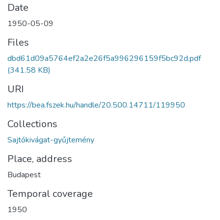
Date
1950-05-09
Files
dbd61d09a5764ef2a2e26f5a996296159f5bc92d.pdf
(341.58 KB)
URI
https://bea.fszek.hu/handle/20.500.14711/119950
Collections
Sajtókivágat-gyűjtemény
Place, address
Budapest
Temporal coverage
1950