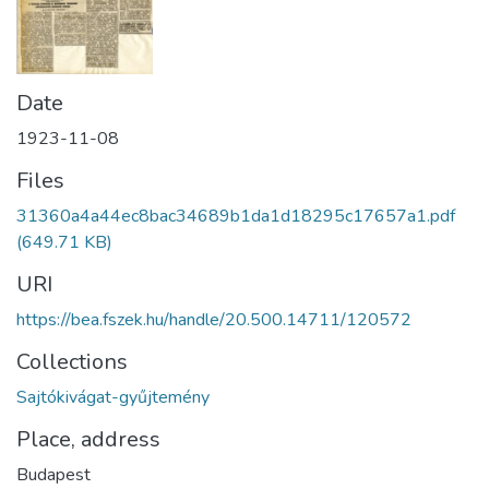
Date
1923-11-08
Files
31360a4a44ec8bac34689b1da1d18295c17657a1.pdf
(649.71 KB)
URI
https://bea.fszek.hu/handle/20.500.14711/120572
Collections
Sajtókivágat-gyűjtemény
Place, address
Budapest