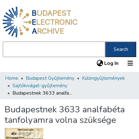
B
UDAPEST
E
LECTRONIC
A
RCHIVE
Search
(current
Log In
Home
Budapest Gyűjtemény
Különgyűjtemények
Communities & Collections
Sajtókivágat-gyűjtemény
All of DSpace
Budapestnek 3633 analfabéta tanfolyamra volna szüksége
Statistics
Budapestnek 3633 analfabéta
About us
tanfolyamra volna szüksége