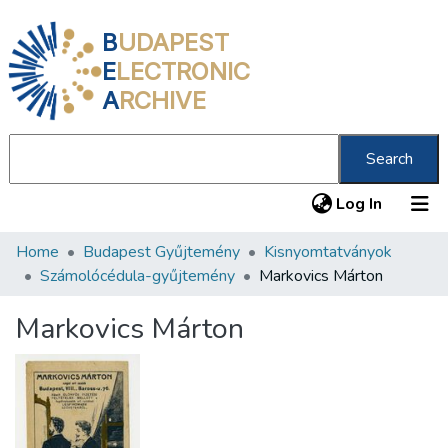
B
UDAPEST
E
LECTRONIC
A
RCHIVE
Search
(current
Log In
Home
Budapest Gyűjtemény
Kisnyomtatványok
Communities & Collections
Számolócédula-gyűjtemény
Markovics Márton
All of DSpace
Markovics Márton
Statistics
About us