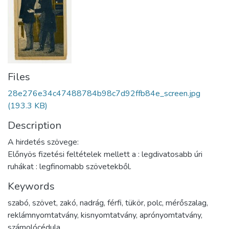
Files
28e276e34c47488784b98c7d92ffb84e_screen.jpg
(193.3 KB)
Description
A hirdetés szövege:
Előnyös fizetési feltételek mellett a : legdivatosabb úri
ruhákat : legfinomabb szövetekből.
Keywords
szabó
,
szövet
,
zakó
,
nadrág
,
férfi
,
tükör
,
polc
,
mérőszalag
,
reklámnyomtatvány
,
kisnyomtatvány
,
aprónyomtatvány
,
számolócédula