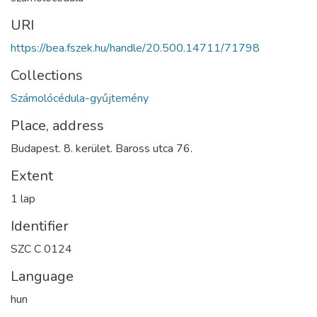
URI
https://bea.fszek.hu/handle/20.500.14711/71798
Collections
Számolócédula-gyűjtemény
Place, address
Budapest. 8. kerület. Baross utca 76.
Extent
1 lap
Identifier
SZC C 0124
Language
hun