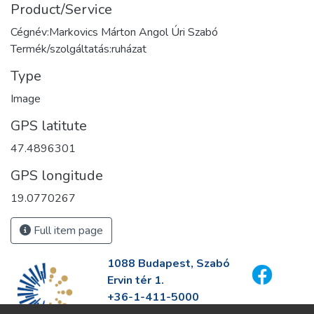
Product/Service
Cégnév:Markovics Márton Angol Úri Szabó
Termék/szolgáltatás:ruházat
Type
Image
GPS latitute
47.4896301
GPS longitude
19.0770267
Full item page
1088 Budapest, Szabó
Ervin tér 1.
+36-1-411-5000