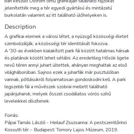
ban készült Ostrom című grafikáján található rajzokat
jelenítették meg a tér egyedi gyártású és mintázatú
burkolatán valamint az itt található ülőhelyeken is.
Description
A grafikai elemek a városi létet, a nyüzsgő közösségi életet
szimbolizálják, a közösségi tér identitását fokozva.
A '30-as években kialakított park fái között hatalmas hársak
és platánok között lehet sétálni. Az eredetileg Hősök ligete
nevű téren annyi juhart ültettek, ahányan meghaltak az első
világháborúban. Sajnos ezek a juharfák már pusztulóban
vannak, pótlásukról folyamatosan gondoskodni kell. A park
legszebb fái a művészek szobrai mellett található
japánjuharok, melyek ősszel csodálatos vörös színű
leveleikkel díszítenek.
Forrás:
Pápai Tamás László - Heilauf Zsuzsanna: A pestszentlőrinci
Kossuth tér .- Budapest: Tomory Lajos Múzeum, 2019.