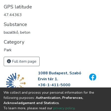
GPS latitude
47.44363
Substance
bazaltkő, beton
Category
Park
Full item page
1088 Budapest, Szabó
Ervin tér 1.
+36-1-411-5000
info@fszek.hu
We collect and process your personal information for the
https://fszek.hu
following purposes:
Authentication, Preferences,
Acknowledgement and Statistics
.
To learn more, please read our
privacy policy
.