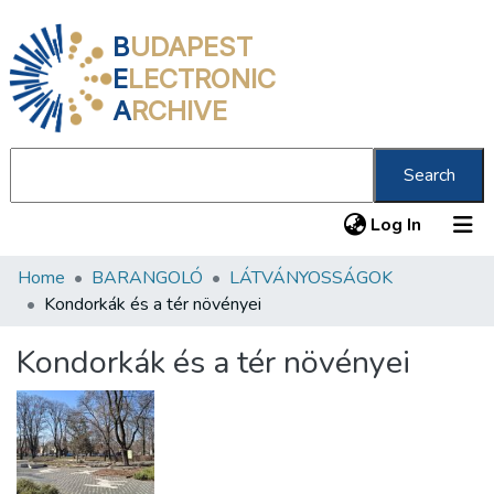
B
UDAPEST
E
LECTRONIC
A
RCHIVE
Search
(current
Log In
Home
BARANGOLÓ
LÁTVÁNYOSSÁGOK
Communities & Collections
Kondorkák és a tér növényei
All of DSpace
Kondorkák és a tér növényei
Statistics
About us