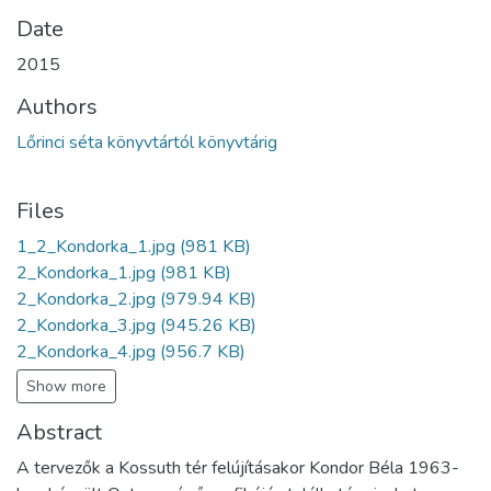
Date
2015
Authors
Lőrinci séta könyvtártól könyvtárig
Files
1_2_Kondorka_1.jpg
(981 KB)
2_Kondorka_1.jpg
(981 KB)
2_Kondorka_2.jpg
(979.94 KB)
2_Kondorka_3.jpg
(945.26 KB)
2_Kondorka_4.jpg
(956.7 KB)
Show more
Abstract
A tervezők a Kossuth tér felújításakor Kondor Béla 1963-