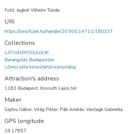
Fotó: Juglné Vilhelm Tünde
URI
https://bea.fszek.hu/handle/20.500.14711/180337
Collections
LÁTVÁNYOSSÁGOK
Barangolás Budapesten
Lőrinci séta könyvtártól könyvtárig
Attraction's address
1183 Budapest, Kossuth Lajos tér
Maker
Sajtos Gábor, Virág Péter, Páll András, Vastagh Gabriella
GPS longitude
19.17857