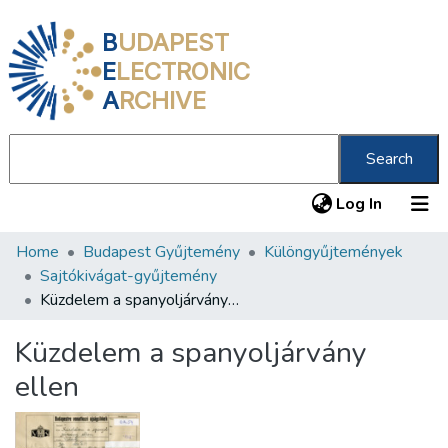
B
UDAPEST
E
LECTRONIC
A
RCHIVE
Search
(current
Log In
Home
Budapest Gyűjtemény
Különgyűjtemények
Communities & Collections
Sajtókivágat-gyűjtemény
All of DSpace
Küzdelem a spanyoljárvány ellen
Statistics
Küzdelem a spanyoljárvány
About us
ellen