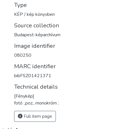
Type
KÉP / kép könyvben
Source collection
Budapest-képarchívum
Image identifier
080250
MARC identifier
bibFSZ01421371
Technical details
[Fénykép]
fotó :,poz., monokróm ;
Full item page