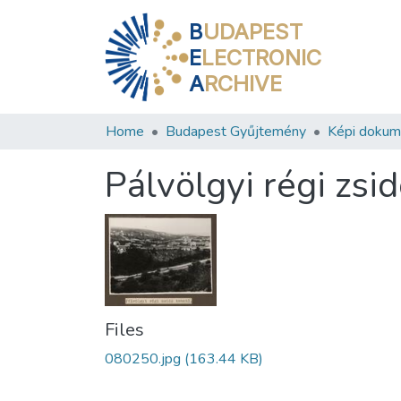
B
UDAPEST
E
LECTRONIC
A
RCHIVE
Home
Budapest Gyűjtemény
Képi doku
Pálvölgyi régi zsi
Files
080250.jpg
(163.44 KB)