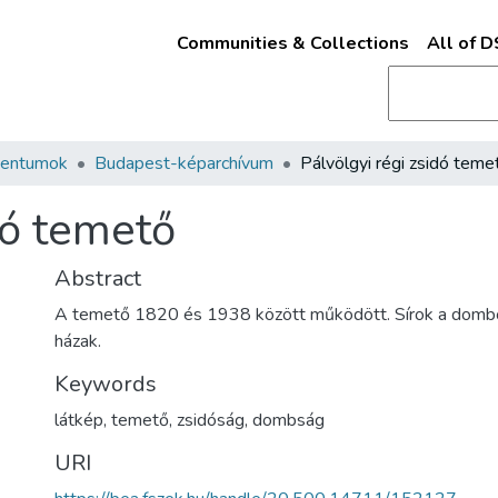
Communities & Collections
All of 
mentumok
Budapest-képarchívum
Pálvölgyi régi zsidó teme
dó temető
Abstract
A temető 1820 és 1938 között működött. Sírok a domb
házak.
Keywords
látkép
,
temető
,
zsidóság
,
dombság
URI