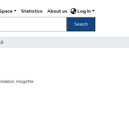
DSpace
Statistics
About us
Log In
Search
tő
oldalon, mögötte