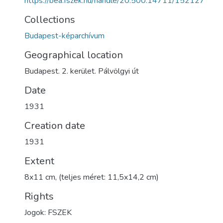
https://bea.fszek.hu/handle/20.500.14711/152127
Collections
Budapest-képarchívum
Geographical location
Budapest. 2. kerület. Pálvölgyi út
Date
1931
Creation date
1931
Extent
8x11 cm, (teljes méret: 11,5x14,2 cm)
Rights
Jogok: FSZEK