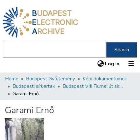
B
UDAPEST
E
LECTRONIC
A
RCHIVE
Search
(current
Log In
Home
Budapest Gyűjtemény
Képi dokumentumok
Communities & Collections
Budapesti sírkertek
Budapest VIII Fiumei út sírkert 2. rész
All of DSpace
Garami Ernő
Statistics
Garami Ernő
About us