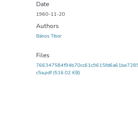
Date
1960-11-20
Authors
Bános Tibor
Files
766347584f94b70cc61c9615fd6a61be728
c5a.pdf
(516.02 KB)