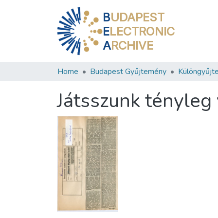
B
UDAPEST
E
LECTRONIC
A
RCHIVE
Home
Budapest Gyűjtemény
Különgyűjt
Játsszunk tényleg