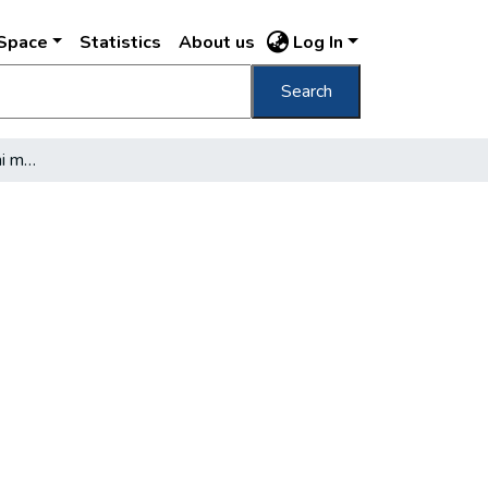
DSpace
Statistics
About us
Log In
Search
Játsszunk tényleg valami mást!