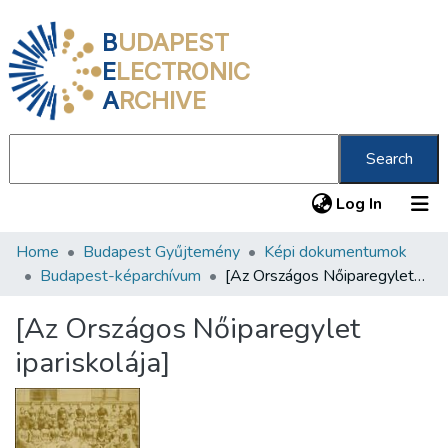
B
UDAPEST
E
LECTRONIC
A
RCHIVE
Search
(current
Log In
Home
Budapest Gyűjtemény
Képi dokumentumok
Communities & Collections
Budapest-képarchívum
[Az Országos Nőiparegylet ipariskolája]
All of DSpace
[Az Országos Nőiparegylet
Statistics
ipariskolája]
About us