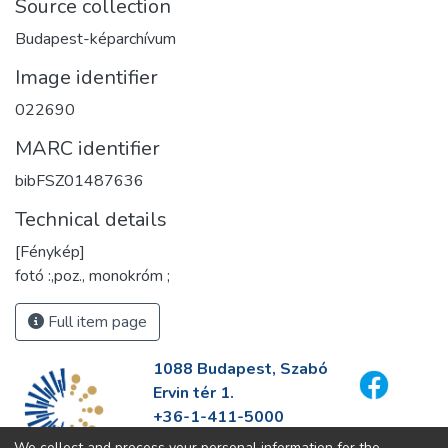
Source collection
Budapest-képarchívum
Image identifier
022690
MARC identifier
bibFSZ01487636
Technical details
[Fénykép]
fotó :,poz., monokróm ;
Full item page
1088 Budapest, Szabó
Ervin tér 1.
+36-1-411-5000
info@fszek.hu
We collect and process your personal information for the