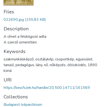
Files
022690.jpg
(155.83 KB)
Description
A címet a feldolgozó adta
A szerző ismeretlen
Keywords
szakmunkásképző
,
osztálykép
,
csoportkép
,
egyesület
,
tanuló
,
pedagógus
,
lány
,
nő
,
nőképzés
,
öltözködés
,
1890
körül
URI
https://bea.fszek.hu/handle/20.500.14711/161569
Collections
Budapest-képarchívum