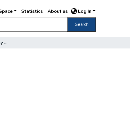
DSpace
Statistics
About us
Log In
Search
Több száz jelentkező egy magánórán