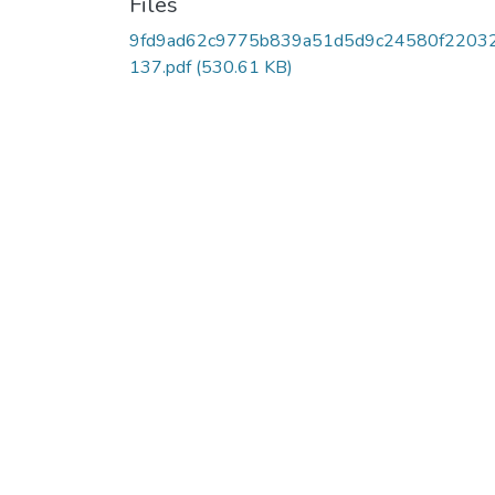
Files
9fd9ad62c9775b839a51d5d9c24580f2203
137.pdf
(530.61 KB)