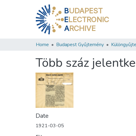
B
UDAPEST
E
LECTRONIC
A
RCHIVE
Home
Budapest Gyűjtemény
Különgyűjt
Több száz jelentk
Date
1921-03-05