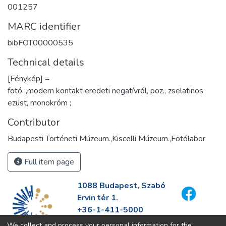
001257
MARC identifier
bibFOT00000535
Technical details
[Fénykép] =
fotó :,modern kontakt eredeti negatívról, poz., zselatinos
ezüst, monokróm ;
Contributor
Budapesti Történeti Múzeum.,Kiscelli Múzeum.,Fotólabor
Full item page
1088 Budapest, Szabó
Ervin tér 1.
+36-1-411-5000
info@fszek.hu
We collect and process your personal information for the