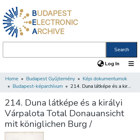
B
UDAPEST
E
LECTRONIC
A
RCHIVE
Search
(current
Log In
Home
Budapest Gyűjtemény
Képi dokumentumok
Communities & Collections
Budapest-képarchívum
214. Duna látképe és a királyi Várpalota Total Donauansicht mit königlichen Burg /
All of DSpace
214. Duna látképe és a királyi
Statistics
Várpalota Total Donauansicht
About us
mit königlichen Burg /