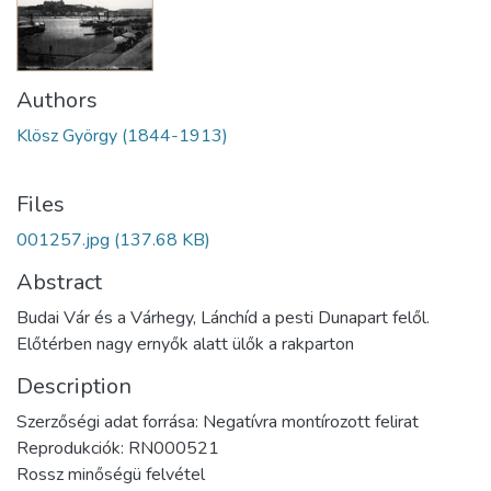
Authors
Klösz György (1844-1913)
Files
001257.jpg
(137.68 KB)
Abstract
Budai Vár és a Várhegy, Lánchíd a pesti Dunapart felől.
Előtérben nagy ernyők alatt ülők a rakparton
Description
Szerzőségi adat forrása: Negatívra montírozott felirat
Reprodukciók: RN000521
Rossz minőségü felvétel