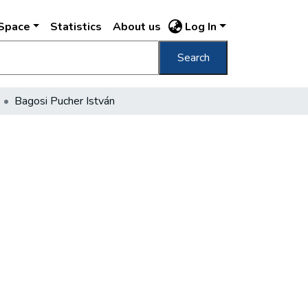
DSpace
Statistics
About us
Log In
Search
Bagosi Pucher István