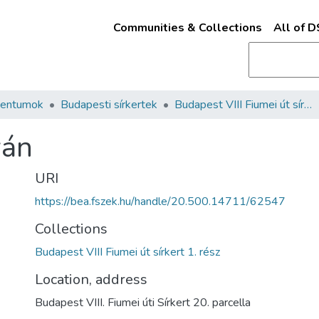
Communities & Collections
All of 
mentumok
Budapesti sírkertek
Budapest VIII Fiumei út sírkert 1. rész
ván
URI
https://bea.fszek.hu/handle/20.500.14711/62547
Collections
Budapest VIII Fiumei út sírkert 1. rész
Location, address
Budapest VIII. Fiumei úti Sírkert 20. parcella