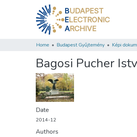
B
UDAPEST
E
LECTRONIC
A
RCHIVE
Home
Budapest Gyűjtemény
Képi doku
Bagosi Pucher Ist
Date
2014-12
Authors