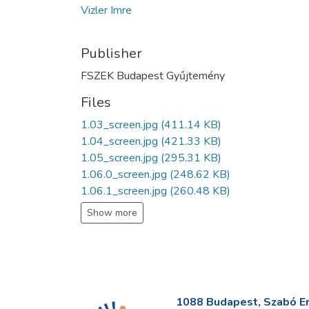
Vizler Imre
Publisher
FSZEK Budapest Gyűjtemény
Files
1.03_screen.jpg
(411.14 KB)
1.04_screen.jpg
(421.33 KB)
1.05_screen.jpg
(295.31 KB)
1.06.0_screen.jpg
(248.62 KB)
1.06.1_screen.jpg
(260.48 KB)
Show more
1088 Budapest, Szabó Erv