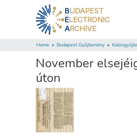
B
UDAPEST
E
LECTRONIC
A
RCHIVE
Home
Budapest Gyűjtemény
Különgyűjt
November elsejéig 
úton