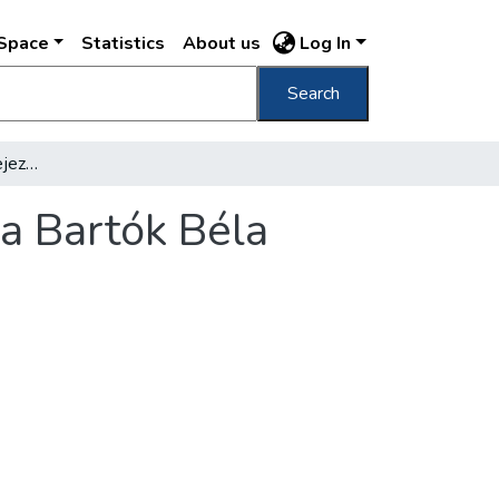
DSpace
Statistics
About us
Log In
Search
November elsejéig befejezik a sortatarzást a Bartók Béla úton
 a Bartók Béla