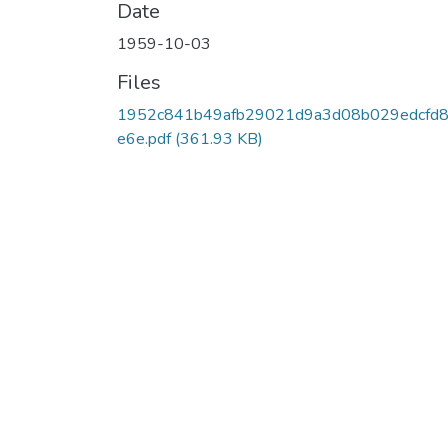
Date
1959-10-03
Files
1952c841b49afb29021d9a3d08b029edcfd
e6e.pdf
(361.93 KB)