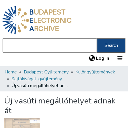
B
UDAPEST
E
LECTRONIC
A
RCHIVE
Search
(current
Log In
Home
Budapest Gyűjtemény
Különgyűjtemények
Communities & Collections
Sajtókivágat-gyűjtemény
All of DSpace
Új vasúti megállóhelyet adnak át
Statistics
Új vasúti megállóhelyet adnak
About us
át