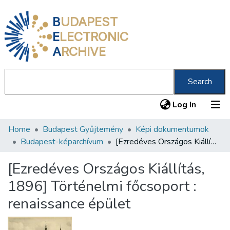
B
UDAPEST
E
LECTRONIC
A
RCHIVE
Search
(current
Log In
Home
Budapest Gyűjtemény
Képi dokumentumok
Communities & Collections
Budapest-képarchívum
[Ezredéves Országos Kiállítás, 1896] Történelmi főcsoport : renaissance épület
All of DSpace
[Ezredéves Országos Kiállítás,
Statistics
1896] Történelmi főcsoport :
About us
renaissance épület