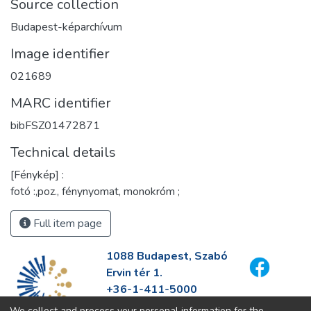
Source collection
Budapest-képarchívum
Image identifier
021689
MARC identifier
bibFSZ01472871
Technical details
[Fénykép] :
fotó :,poz., fénynyomat, monokróm ;
Full item page
1088 Budapest, Szabó
Ervin tér 1.
+36-1-411-5000
info@fszek.hu
We collect and process your personal information for the