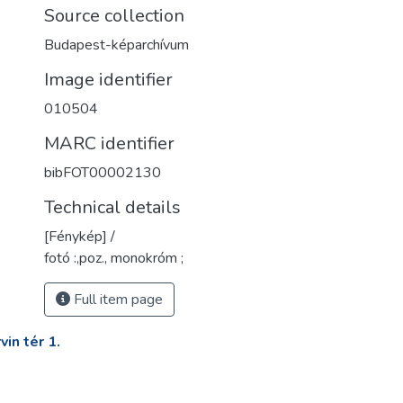
Source collection
Budapest-képarchívum
Image identifier
010504
MARC identifier
bibFOT00002130
Technical details
[Fénykép] /
fotó :,poz., monokróm ;
Full item page
in tér 1.