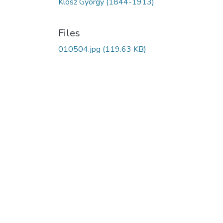
Klösz György (1844-1913)
Files
010504.jpg
(119.63 KB)