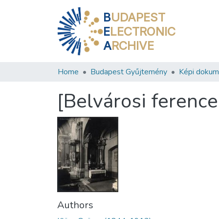
B
UDAPEST
E
LECTRONIC
A
RCHIVE
Home
Budapest Gyűjtemény
Képi doku
[Belvárosi ferenc
Authors