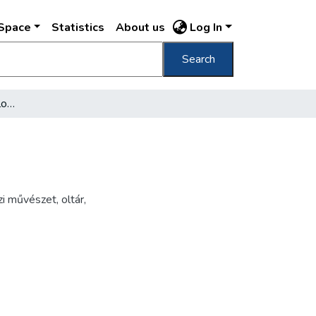
DSpace
Statistics
About us
Log In
Search
[Belvárosi ferences templom]
zi művészet
,
oltár
,