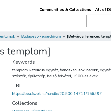
Communities & Collections
All of 
mentumok
Budapest-képarchívum
es templom]
Keywords
templom
,
katolikus egyház
,
franciskánusok
,
barokk
,
egyhá
szószék
,
épületkép
,
belső felvétel
,
1900-as évek
URI
https://bea.fszek.hu/handle/20.500.14711/156397
Collections