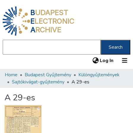
B
UDAPEST
E
LECTRONIC
A
RCHIVE
Search
(current
Log In
Home
Budapest Gyűjtemény
Különgyűjtemények
Communities & Collections
Sajtókivágat-gyűjtemény
A 29-es
All of DSpace
A 29-es
Statistics
About us