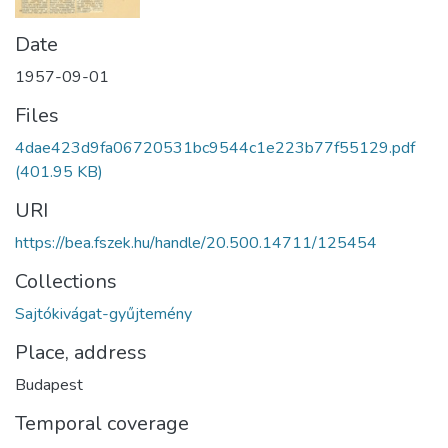
Date
1957-09-01
Files
4dae423d9fa06720531bc9544c1e223b77f55129.pdf
(401.95 KB)
URI
https://bea.fszek.hu/handle/20.500.14711/125454
Collections
Sajtókivágat-gyűjtemény
Place, address
Budapest
Temporal coverage