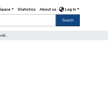
DSpace
Statistics
About us
Log In
Search
Egy régi beszélgetés Kodály Zoltánnal