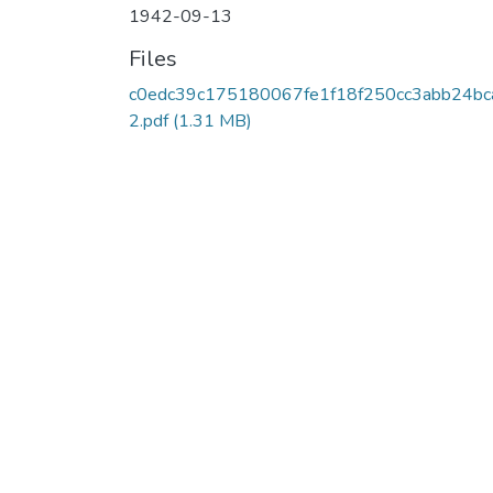
1942-09-13
Files
c0edc39c175180067fe1f18f250cc3abb24bc
2.pdf
(1.31 MB)