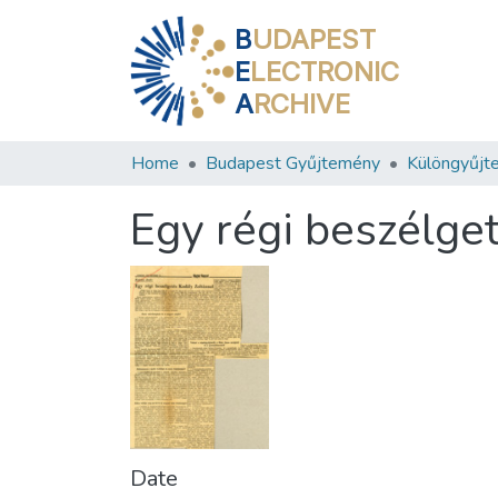
B
UDAPEST
E
LECTRONIC
A
RCHIVE
Home
Budapest Gyűjtemény
Különgyűjt
Egy régi beszélge
Date