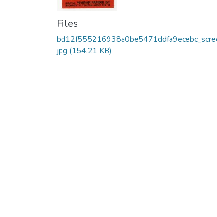
Files
bd12f555216938a0be5471ddfa9ecebc_scree
jpg
(154.21 KB)