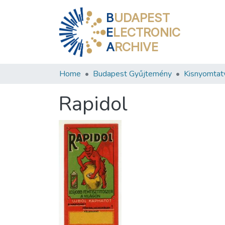
B
UDAPEST
E
LECTRONIC
A
RCHIVE
Home
Budapest Gyűjtemény
Kisnyomtat
Rapidol