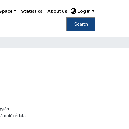
DSpace
Statistics
About us
Log In
Search
gyiáru
,
zámolócédula