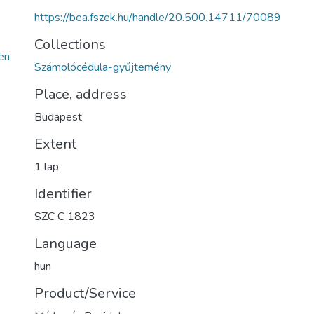
https://bea.fszek.hu/handle/20.500.14711/70089
Collections
n.
Számolócédula-gyűjtemény
Place, address
Budapest
Extent
1 lap
Identifier
SZC C 1823
Language
hun
Product/Service