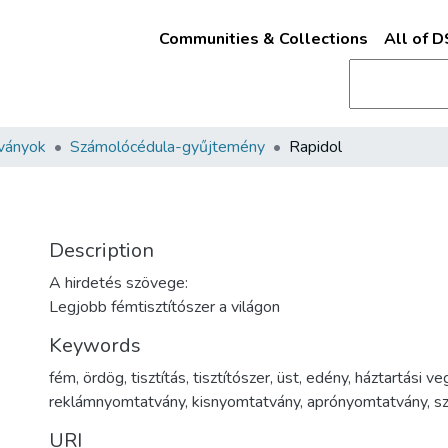
Communities & Collections
All of 
ványok
Számolócédula-gyűjtemény
Rapidol
Description
A hirdetés szövege:
Legjobb fémtisztítószer a világon
Keywords
fém
,
ördög
,
tisztítás
,
tisztítószer
,
üst
,
edény
,
háztartási ve
reklámnyomtatvány
,
kisnyomtatvány
,
aprónyomtatvány
,
s
URI