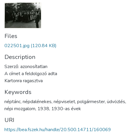
Files
022501.jpg
(120.84 KB)
Description
Szerző: azonosítatlan
A címet a feldolgozó adta
Kartonra ragasztva
Keywords
néptánc
,
népdalénekes
,
népviselet
,
polgármester
,
üdvözlés
,
népi mozgalom
,
1938
,
1930-as évek
URI
https://bea.fszek.hu/handle/20.500.14711/160069