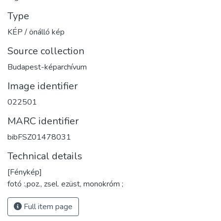
Type
KÉP / önálló kép
Source collection
Budapest-képarchívum
Image identifier
022501
MARC identifier
bibFSZ01478031
Technical details
[Fénykép]
fotó :,poz., zsel. ezüst, monokróm ;
Full item page