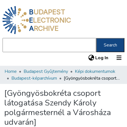
B
UDAPEST
E
LECTRONIC
A
RCHIVE
Search
(current
Log In
Home
Budapest Gyűjtemény
Képi dokumentumok
Communities & Collections
Budapest-képarchívum
[Gyöngyösbokréta csoport látogatása Szendy Károly polgármesternél a Városháza udvarán]
All of DSpace
[Gyöngyösbokréta csoport
Statistics
látogatása Szendy Károly
About us
polgármesternél a Városháza
udvarán]