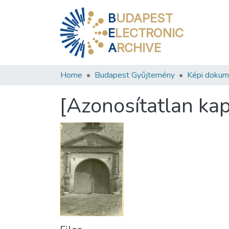
B
UDAPEST
E
LECTRONIC
A
RCHIVE
Home
Budapest Gyűjtemény
Képi doku
[Azonosítatlan ka