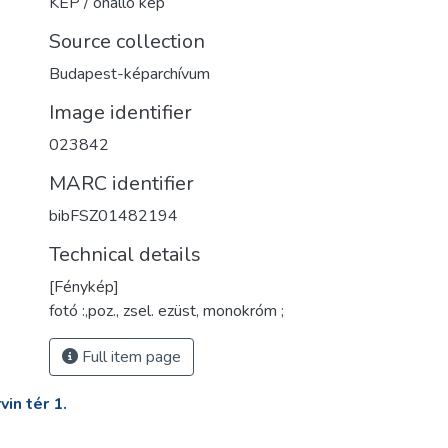
KÉP / önálló kép
Source collection
Budapest-képarchívum
Image identifier
023842
MARC identifier
bibFSZ01482194
Technical details
[Fénykép]
fotó :,poz., zsel. ezüst, monokróm ;
Full item page
in tér 1.