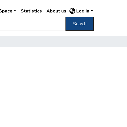
DSpace
Statistics
About us
Log In
Search