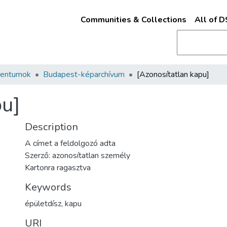
Communities & Collections
All of 
mentumok
Budapest-képarchívum
[Azonosítatlan kapu]
pu]
Description
A címet a feldolgozó adta
Szerző: azonosítatlan személy
Kartonra ragasztva
Keywords
épületdísz
,
kapu
URI