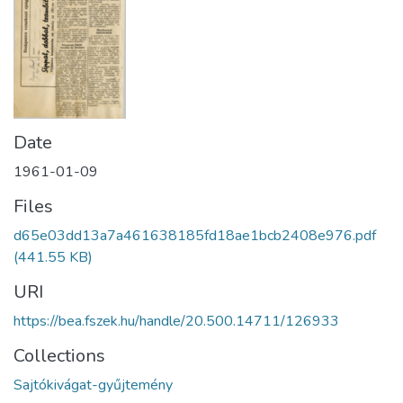
Date
1961-01-09
Files
d65e03dd13a7a461638185fd18ae1bcb2408e976.pdf
(441.55 KB)
URI
https://bea.fszek.hu/handle/20.500.14711/126933
Collections
Sajtókivágat-gyűjtemény