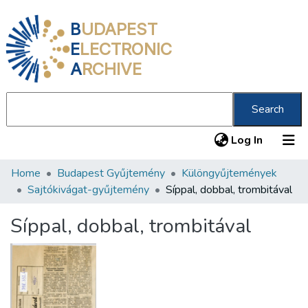
B
UDAPEST
E
LECTRONIC
A
RCHIVE
Search
(current
Log In
Home
Budapest Gyűjtemény
Különgyűjtemények
Communities & Collections
Sajtókivágat-gyűjtemény
Síppal, dobbal, trombitával
All of DSpace
Síppal, dobbal, trombitával
Statistics
About us