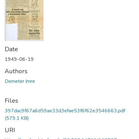
Date
1949-06-19
Authors
Demeter Imre
Files
397dac9f67a6d59ae33d3efae53f6f62e3546663.pdf
(579.1 KB)
URI