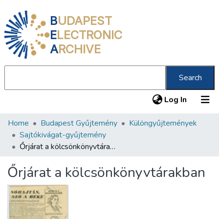
B
UDAPEST
E
LECTRONIC
A
RCHIVE
Search
(current
Log In
Home
Budapest Gyűjtemény
Különgyűjtemények
Communities & Collections
Sajtókivágat-gyűjtemény
All of DSpace
Őrjárat a kölcsönkönyvtárakban
Statistics
Őrjárat a kölcsönkönyvtárakban
About us