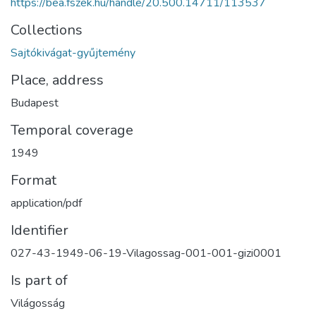
https://bea.fszek.hu/handle/20.500.14711/113537
Collections
Sajtókivágat-gyűjtemény
Place, address
Budapest
Temporal coverage
1949
Format
application/pdf
Identifier
027-43-1949-06-19-Vilagossag-001-001-gizi0001
Is part of
Világosság