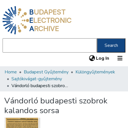
B
UDAPEST
E
LECTRONIC
A
RCHIVE
Search
(current
Log In
Home
Budapest Gyűjtemény
Különgyűjtemények
Communities & Collections
Sajtókivágat-gyűjtemény
All of DSpace
Vándorló budapesti szobrok kalandos sorsa
Statistics
Vándorló budapesti szobrok
About us
kalandos sorsa