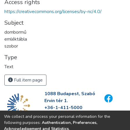
Access rights
https://creativecommons.org/licenses/by-nc/4.0/
Subject
dombormű
emléktábla
szobor
Type
Text
Full item page
1088 Budapest, Szabó
Ervin tér 1.
+36-1-411-5000
info@fszek.hu
We collect and process your personal information for the
https://fszek.hu
following purposes:
Authentication, Preferences,
Acknowledgement and Statistics
.