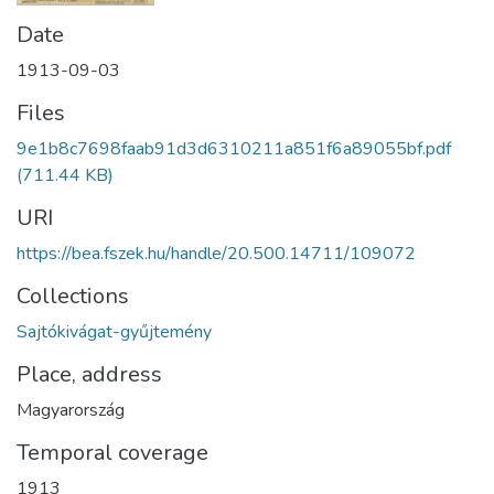
Date
1913-09-03
Files
9e1b8c7698faab91d3d6310211a851f6a89055bf.pdf
(711.44 KB)
URI
https://bea.fszek.hu/handle/20.500.14711/109072
Collections
Sajtókivágat-gyűjtemény
Place, address
Magyarország
Temporal coverage
1913