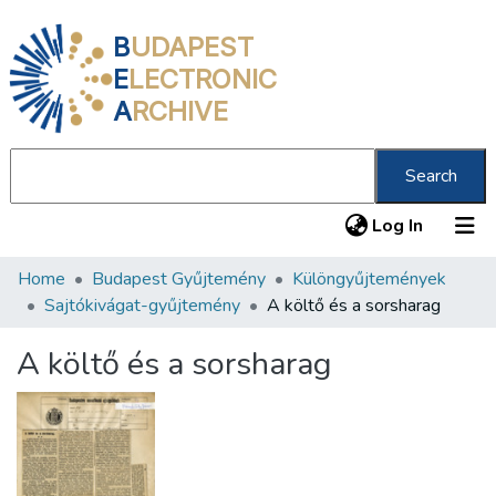
B
UDAPEST
E
LECTRONIC
A
RCHIVE
Search
(current
Log In
Home
Budapest Gyűjtemény
Különgyűjtemények
Communities & Collections
Sajtókivágat-gyűjtemény
A költő és a sorsharag
All of DSpace
A költő és a sorsharag
Statistics
About us