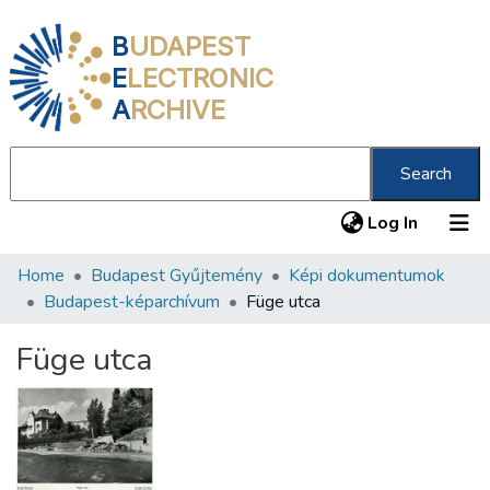
B
UDAPEST
E
LECTRONIC
A
RCHIVE
Search
(current
Log In
Home
Budapest Gyűjtemény
Képi dokumentumok
Communities & Collections
Budapest-képarchívum
Füge utca
All of DSpace
Füge utca
Statistics
About us