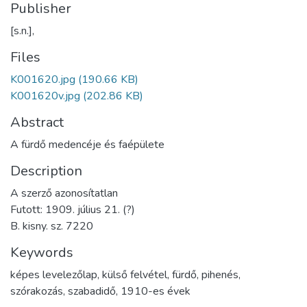
Publisher
[s.n.],
Files
K001620.jpg
(190.66 KB)
K001620v.jpg
(202.86 KB)
Abstract
A fürdő medencéje és faépülete
Description
A szerző azonosítatlan
Futott: 1909. július 21. (?)
B. kisny. sz. 7220
Keywords
képes levelezőlap
,
külső felvétel
,
fürdő
,
pihenés
,
szórakozás
,
szabadidő
,
1910-es évek