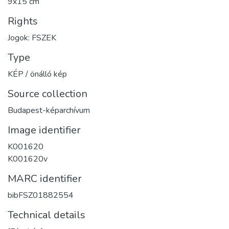
9x15 cm
Rights
Jogok: FSZEK
Type
KÉP / önálló kép
Source collection
Budapest-képarchívum
Image identifier
K001620
K001620v
MARC identifier
bibFSZ01882554
Technical details