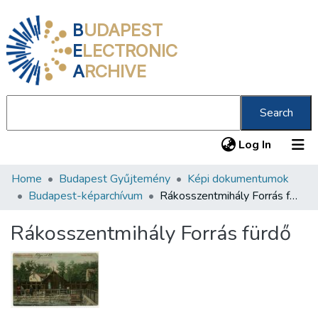
B
UDAPEST
E
LECTRONIC
A
RCHIVE
Search
(current
Log In
Home
Budapest Gyűjtemény
Képi dokumentumok
Communities & Collections
Budapest-képarchívum
Rákosszentmihály Forrás fürdő
All of DSpace
Rákosszentmihály Forrás fürdő
Statistics
About us