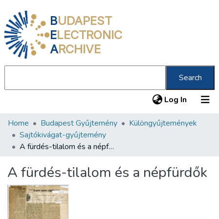
B
UDAPEST
E
LECTRONIC
A
RCHIVE
Search
(current
Log In
Home
Budapest Gyűjtemény
Különgyűjtemények
Communities & Collections
Sajtókivágat-gyűjtemény
All of DSpace
A fürdés-tilalom és a népfürdők
Statistics
A fürdés-tilalom és a népfürdők
About us