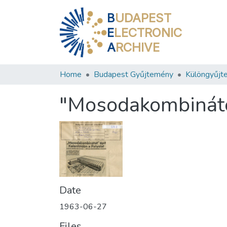
B
UDAPEST
E
LECTRONIC
A
RCHIVE
Home
Budapest Gyűjtemény
Különgyűjt
"Mosodakombinátot
Date
1963-06-27
Files