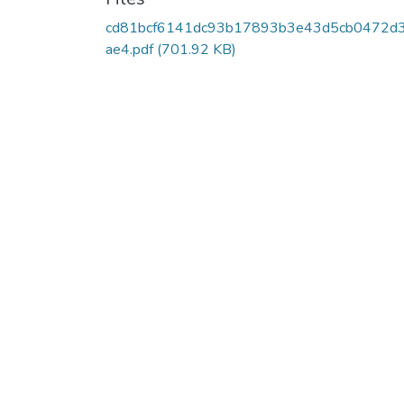
cd81bcf6141dc93b17893b3e43d5cb0472d
ae4.pdf
(701.92 KB)