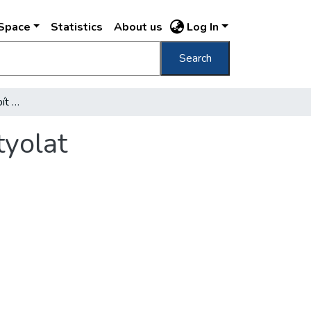
DSpace
Statistics
About us
Log In
Search
"Mosodakombinátot" épít Kelenföldön a Patyolat
tyolat