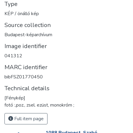
Type
KÉP / önálló kép
Source collection
Budapest-képarchívum
Image identifier
041312
MARC identifier
bibFSZ01770450
Technical details
[Fénykép]
fotó :,poz., zsel. ezüst, monokróm ;
Full item page
1088 Budapest, Szabó