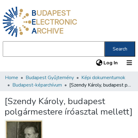
B
UDAPEST
E
LECTRONIC
A
RCHIVE
Search
(current
Log In
Home
Budapest Gyűjtemény
Képi dokumentumok
Communities & Collections
Budapest-képarchívum
[Szendy Károly, budapest polgármestere íróasztal mellett]
All of DSpace
[Szendy Károly, budapest
Statistics
polgármestere íróasztal mellett]
About us