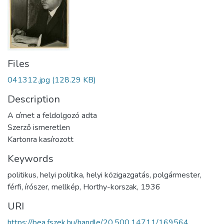
Files
041312.jpg
(128.29 KB)
Description
A címet a feldolgozó adta
Szerző ismeretlen
Kartonra kasírozott
Keywords
politikus
,
helyi politika
,
helyi közigazgatás
,
polgármester
,
férfi
,
írószer
,
mellkép
,
Horthy-korszak
,
1936
URI
https://bea.fszek.hu/handle/20.500.14711/169564