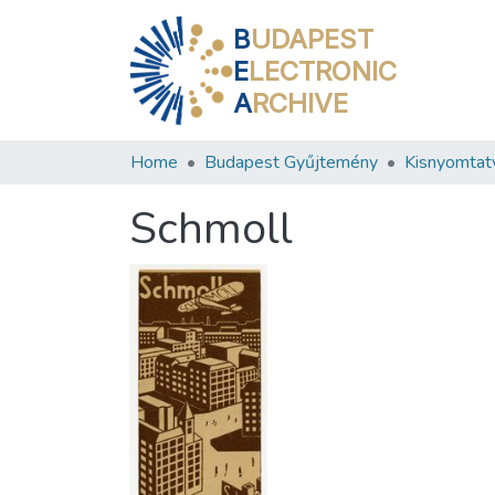
B
UDAPEST
E
LECTRONIC
A
RCHIVE
Home
Budapest Gyűjtemény
Kisnyomtat
Schmoll