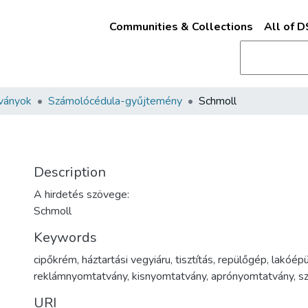
Communities & Collections
All of 
ványok
Számolócédula-gyűjtemény
Schmoll
Description
A hirdetés szövege:
Schmoll
Keywords
cipőkrém
,
háztartási vegyiáru
,
tisztítás
,
repülőgép
,
lakóépü
reklámnyomtatvány
,
kisnyomtatvány
,
aprónyomtatvány
,
s
URI