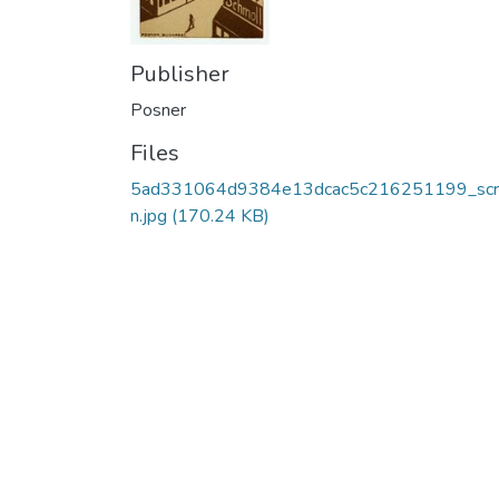
Publisher
Posner
Files
5ad331064d9384e13dcac5c216251199_scr
n.jpg
(170.24 KB)