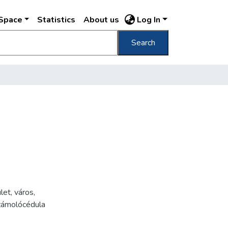
DSpace
Statistics
About us
Log In
Search
let
,
város
,
zámolócédula