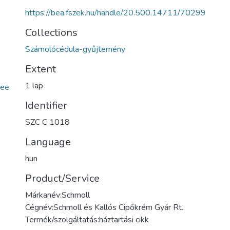
https://bea.fszek.hu/handle/20.500.14711/70299
Collections
Számolócédula-gyűjtemény
Extent
1 lap
ee
Identifier
SZC C 1018
Language
hun
Product/Service
Márkanév:Schmoll
Cégnév:Schmoll és Kallós Cipőkrém Gyár Rt.
Termék/szolgáltatás:háztartási cikk