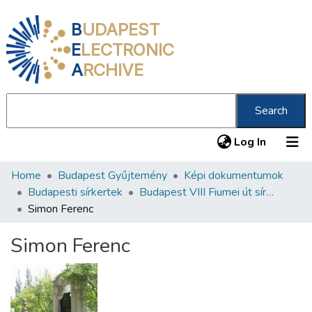
B
UDAPEST
E
LECTRONIC
A
RCHIVE
Search
(current
Log In
Home
Budapest Gyűjtemény
Képi dokumentumok
Communities & Collections
Budapesti sírkertek
Budapest VIII Fiumei út sírkert 2. rész
All of DSpace
Simon Ferenc
Statistics
Simon Ferenc
About us