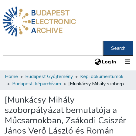
B
UDAPEST
E
LECTRONIC
A
RCHIVE
Search
(current
Log In
Home
Budapest Gyűjtemény
Képi dokumentumok
Communities & Collections
Budapest-képarchívum
[Munkácsy Mihály szoborpályázat bemutatója a Műcsarnokban, Zsákodi Csiszér János Verő László és Román Ernő (építész) pályaműve]
All of DSpace
[Munkácsy Mihály
Statistics
szoborpályázat bemutatója a
About us
Műcsarnokban, Zsákodi Csiszér
János Verő László és Román