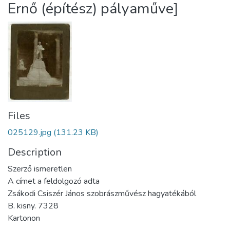
Ernő (építész) pályaműve]
Files
025129.jpg
(131.23 KB)
Description
Szerző ismeretlen
A címet a feldolgozó adta
Zsákodi Csiszér János szobrászművész hagyatékából
B. kisny. 7328
Kartonon