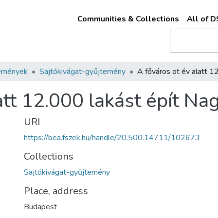
Communities & Collections
All of 
emények
Sajtókivágat-gyűjtemény
latt 12.000 lakást épít N
URI
https://bea.fszek.hu/handle/20.500.14711/102673
Collections
Sajtókivágat-gyűjtemény
Place, address
Budapest