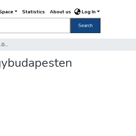
DSpace
Statistics
About us
Log In
Search
A főváros öt év alatt 12.000 lakást épít Nagybudapesten
agybudapesten