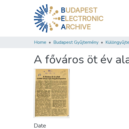
B
UDAPEST
E
LECTRONIC
A
RCHIVE
Home
Budapest Gyűjtemény
Különgyűjt
A főváros öt év a
Date