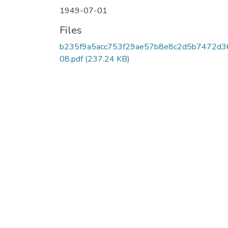
1949-07-01
Files
b235f9a5acc753f29ae57b8e8c2d5b7472d3
08.pdf
(237.24 KB)