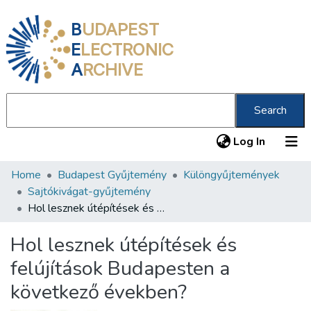
B
UDAPEST
E
LECTRONIC
A
RCHIVE
Search
(current
Log In
Home
Budapest Gyűjtemény
Különgyűjtemények
Communities & Collections
Sajtókivágat-gyűjtemény
All of DSpace
Hol lesznek útépítések és felújítások Budapesten a következő években?
Statistics
Hol lesznek útépítések és
About us
felújítások Budapesten a
következő években?