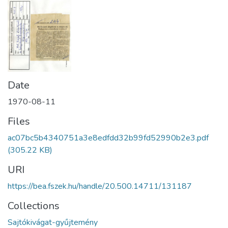
Date
1970-08-11
Files
ac07bc5b4340751a3e8edfdd32b99fd52990b2e3.pdf
(305.22 KB)
URI
https://bea.fszek.hu/handle/20.500.14711/131187
Collections
Sajtókivágat-gyűjtemény