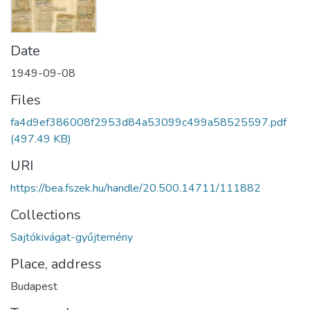
Date
1949-09-08
Files
fa4d9ef386008f2953d84a53099c499a58525597.pdf
(497.49 KB)
URI
https://bea.fszek.hu/handle/20.500.14711/111882
Collections
Sajtókivágat-gyűjtemény
Place, address
Budapest