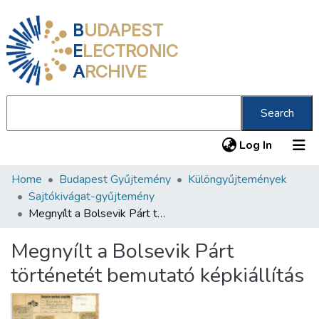
B
UDAPEST
E
LECTRONIC
A
RCHIVE
Search
(current
Log In
Home
Budapest Gyűjtemény
Különgyűjtemények
Communities & Collections
Sajtókivágat-gyűjtemény
All of DSpace
Megnyílt a Bolsevik Párt történetét bemutató képkiállítás
Statistics
Megnyílt a Bolsevik Párt
About us
történetét bemutató képkiállítás