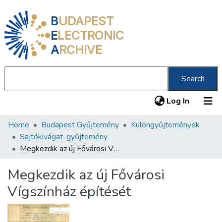
B
UDAPEST
E
LECTRONIC
A
RCHIVE
Search
(current
Log In
Home
Budapest Gyűjtemény
Különgyűjtemények
Communities & Collections
Sajtókivágat-gyűjtemény
All of DSpace
Megkezdik az új Fővárosi Vígszínház építését
Statistics
Megkezdik az új Fővárosi
About us
Vígszínház építését