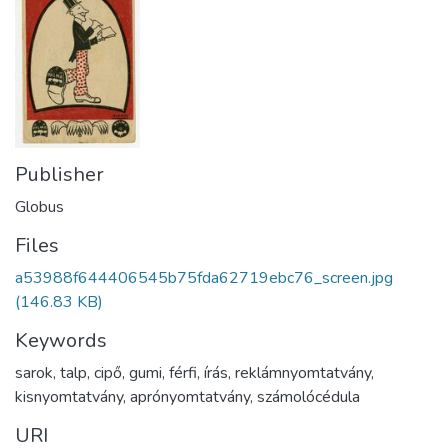
Publisher
Globus
Files
a53988f644406545b75fda62719ebc76_screen.jpg
(146.83 KB)
Keywords
sarok
,
talp
,
cipő
,
gumi
,
férfi
,
írás
,
reklámnyomtatvány
,
kisnyomtatvány
,
aprónyomtatvány
,
számolócédula
URI