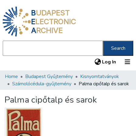
B
UDAPEST
E
LECTRONIC
A
RCHIVE
Search
(current
Log In
Home
Budapest Gyűjtemény
Kisnyomtatványok
Communities & Collections
Számolócédula-gyűjtemény
Palma cipőtalp és sarok
All of DSpace
Palma cipőtalp és sarok
Statistics
About us