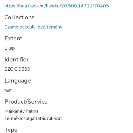
https://bea.fszek.hu/handle/20.500.14711/70405
Collections
Számolócédula-gyűjtemény
Extent
1 lap
Identifier
SZC C 0580
Language
hun
Product/Service
Márkanév:Palma
Termék/szolgáltatás:ruházat
Type