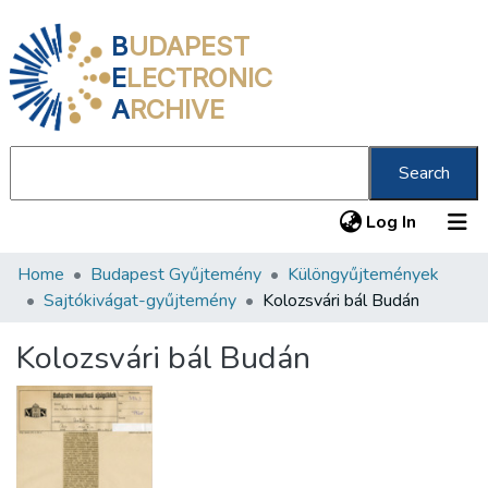
B
UDAPEST
E
LECTRONIC
A
RCHIVE
Search
(current
Log In
Home
Budapest Gyűjtemény
Különgyűjtemények
Communities & Collections
Sajtókivágat-gyűjtemény
Kolozsvári bál Budán
All of DSpace
Kolozsvári bál Budán
Statistics
About us