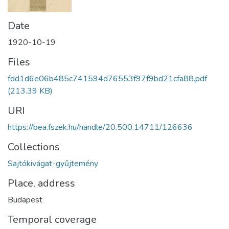
Date
1920-10-19
Files
fdd1d6e06b485c741594d76553f97f9bd21cfa88.pdf
(213.39 KB)
URI
https://bea.fszek.hu/handle/20.500.14711/126636
Collections
Sajtókivágat-gyűjtemény
Place, address
Budapest
Temporal coverage