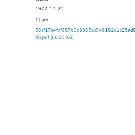
1972-10-20
Files
50cf17c4fbf687b0d3305ac946182d1c25ad
80.pdf
(68.03 KB)