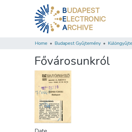
B
UDAPEST
E
LECTRONIC
A
RCHIVE
Home
Budapest Gyűjtemény
Különgyűjt
Fővárosunkról
Date