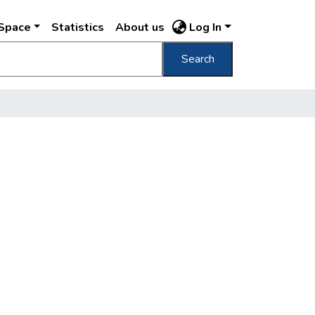
DSpace
Statistics
About us
Log In
Search