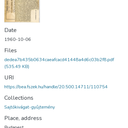
Date
1960-10-06
Files
dedea7b435b0634caeafcacd41448a4d6c03b2f8.pdf
(535.49 KB)
URI
https://bea.fszek.hu/handle/20.500.14711/110754
Collections
Sajtókivágat-gyűjtemény
Place, address
Budapest