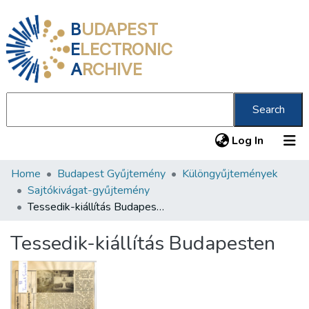
B
UDAPEST
E
LECTRONIC
A
RCHIVE
Search
(current
Log In
Home
Budapest Gyűjtemény
Különgyűjtemények
Communities & Collections
Sajtókivágat-gyűjtemény
All of DSpace
Tessedik-kiállítás Budapesten
Statistics
Tessedik-kiállítás Budapesten
About us