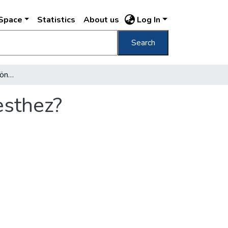
DSpace
Statistics
About us
Log In
Search
Mit szól az érdekelt közönség Nagy-Budapesthez?
esthez?