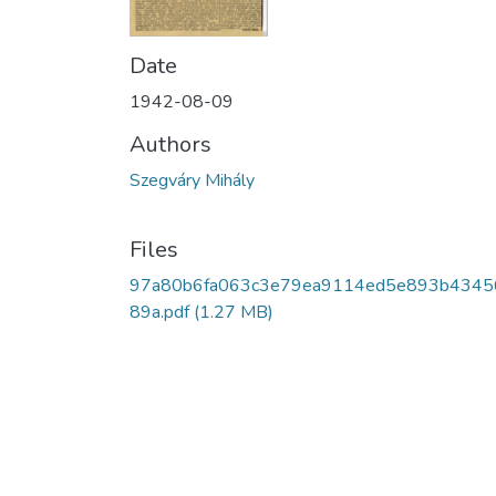
Date
1942-08-09
Authors
Szegváry Mihály
Files
97a80b6fa063c3e79ea9114ed5e893b4345
89a.pdf
(1.27 MB)