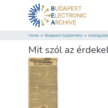
B
UDAPEST
E
LECTRONIC
A
RCHIVE
Home
Budapest Gyűjtemény
Különgyűjt
Mit szól az érdek