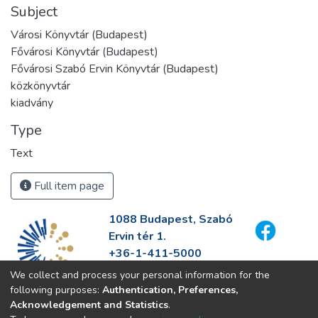
Subject
Városi Könyvtár (Budapest)
Fővárosi Könyvtár (Budapest)
Fővárosi Szabó Ervin Könyvtár (Budapest)
közkönyvtár
kiadvány
Type
Text
Full item page
1088 Budapest, Szabó
Ervin tér 1.
+36-1-411-5000
info@fszek.hu
We collect and process your personal information for the
https://fszek.hu
following purposes:
Authentication, Preferences,
Acknowledgement and Statistics
.