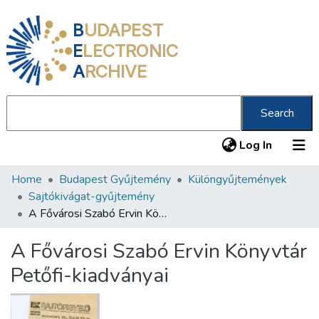
B
UDAPEST
E
LECTRONIC
A
RCHIVE
Search
(current
Log In
Home
Budapest Gyűjtemény
Különgyűjtemények
Communities & Collections
Sajtókivágat-gyűjtemény
All of DSpace
A Fővárosi Szabó Ervin Könyvtár Petőfi-kiadványai
Statistics
A Fővárosi Szabó Ervin Könyvtár
About us
Petőfi-kiadványai