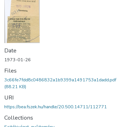
Date
1973-01-26
Files
3c66fe7fdd8c0486832a1b9399a1491753a1dadd.pdf
(88.21 KB)
URI
https://bea.fszek.hu/handle/20.500.14711/112771
Collections