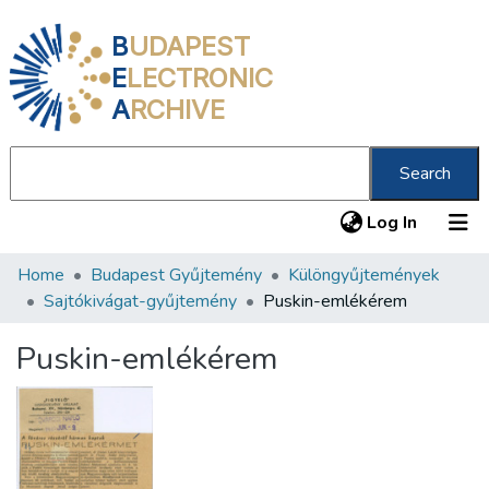
B
UDAPEST
E
LECTRONIC
A
RCHIVE
Search
(current
Log In
Home
Budapest Gyűjtemény
Különgyűjtemények
Communities & Collections
Sajtókivágat-gyűjtemény
Puskin-emlékérem
All of DSpace
Puskin-emlékérem
Statistics
About us