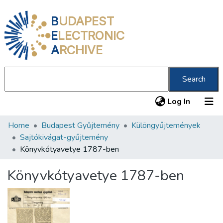
B
UDAPEST
E
LECTRONIC
A
RCHIVE
Search
(current
Log In
Home
Budapest Gyűjtemény
Különgyűjtemények
Communities & Collections
Sajtókivágat-gyűjtemény
All of DSpace
Könyvkótyavetye 1787-ben
Statistics
Könyvkótyavetye 1787-ben
About us