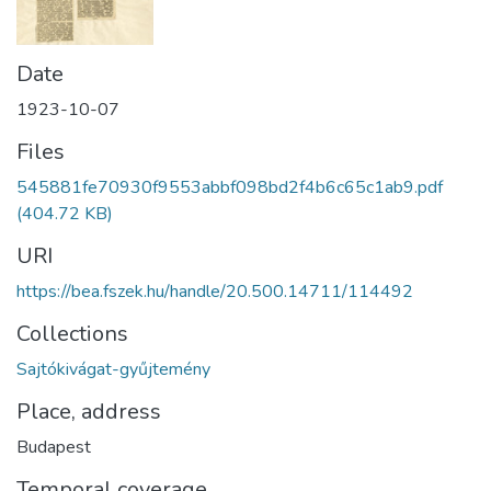
Date
1923-10-07
Files
545881fe70930f9553abbf098bd2f4b6c65c1ab9.pdf
(404.72 KB)
URI
https://bea.fszek.hu/handle/20.500.14711/114492
Collections
Sajtókivágat-gyűjtemény
Place, address
Budapest
Temporal coverage